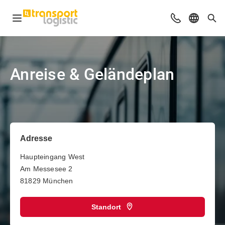
Navigation öffnen
Beratung & Ko
Sprache 
Suc
Anreise & Geländeplan
Adresse
Haupteingang West
Am Messesee 2
81829 München
Standort