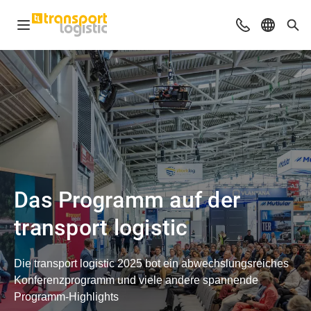
Navigation öffnen
Beratung & Ko
Sprache 
Suc
Das Programm auf der
transport logistic
Die transport logistic 2025 bot ein abwechslungsreiches
Konferenzprogramm und viele andere spannende
Programm-Highlights