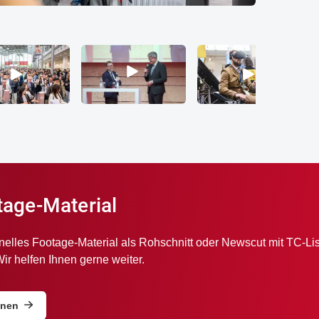
transport logis
Video abspielen
abspielen
Video abspielen
V
tage-Material
nelles Footage-Material als Rohschnitt oder Newscut mit TC-List
Wir helfen Ihnen gerne weiter.
onen