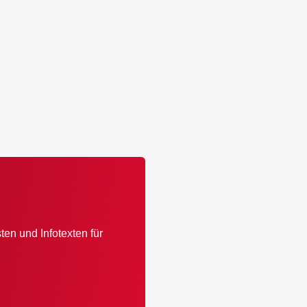
tic 2025 - wir sind zurück!
ideo abspielen
Video abspielen
en und Infotexten für