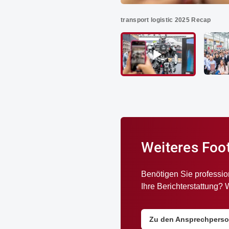
transport logistic 2025 Recap
Video 
Video abspielen
Weiteres Foo
Benötigen Sie professio
Ihre Berichterstattung? 
Zu den Ansprechpers