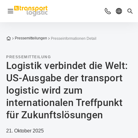
Navigation öffnen
Beratung & Ko
Sprache 
Suc
Zur Startseite
Pressemitteilungen
Presseinformationen Detail
PRESSEMITTEILUNG
Logistik verbindet die Welt:
US-Ausgabe der transport
logistic wird zum
internationalen Treffpunkt
für Zukunftslösungen
21. Oktober 2025