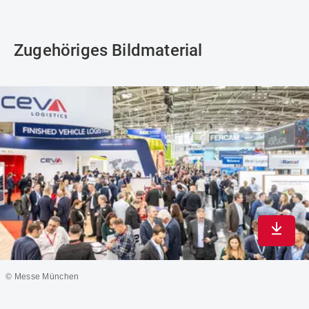
Zugehöriges Bildmaterial
In max
© Messe München