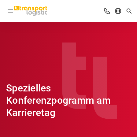
Navigation öffnen
Beratung & Ko
Sprache 
Suc
Spezielles
Konferenzpogramm am
Karrieretag