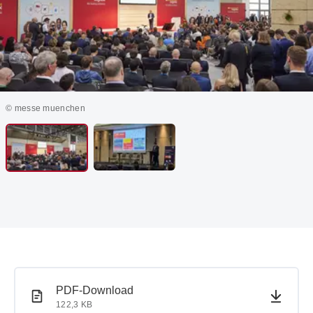
© messe muenchen
PDF-Dokument
PDF-Dokument
PDF-Download
122,3 KB