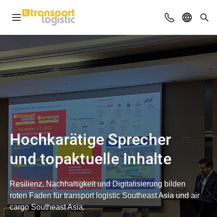
Navigation öffnen
Beratung & Ko
Sprache 
Suc
Hochkarätige Sprecher
und topaktuelle Inhalte
Resilienz, Nachhaltigkeit und Digitalisierung bilden
roten Faden für transport logistic Southeast Asia und air
cargo Southeast Asia.